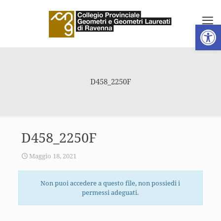
Apri la 
D458_2250F
D458_2250F
Maggio 18, 2021
Non puoi accedere a questo file, non possiedi i
permessi adeguati.