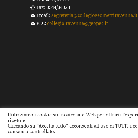
Fax: 0544/34028
Email:
segreteria@collegiogeometriravenna.it
PEC:
collegio.ravenna@geopec.it
Utilizziamo i cookie sul nostro sito Web per offrirti l'espe
ripetute.
©
2026 Collegio dei Geometri e dei Geometri Laure
Cliccando su “Accetta tutto” acconsenti all'uso di TUTTI i c
consenso controllato.