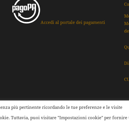
Co
Mo
Accedi al portale dei pagamenti
Mo
de
Qu
Di
C
rienza più pertinente ricordando le tue preferenze e le visite
ati della Provincia di Ravenna | Tutti i diritti Riservati | Cod.
ookie. Tuttavia, puoi visitare "Impostazioni cookie" per fornire