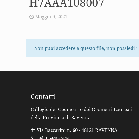
H7AAA108007
Maggio 9, 2021
Non puoi accedere a questo file, non possiedi i
Contatti
Collegio dei Geometri e dei Geometri Laureati
della Provincia di Ravenna
Via Baccarini n. 60 - 48121 RAVENNA
Tel: 0544/37444