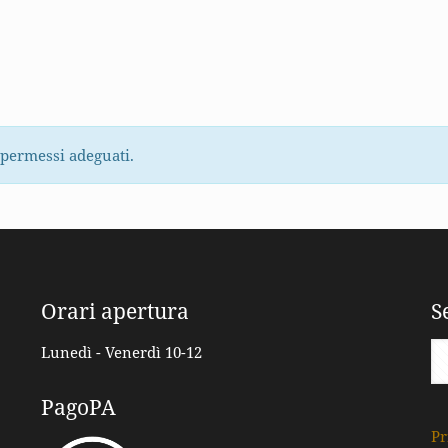
 permessi adeguati.
Orari apertura
S
Lunedì - Venerdì 10-12
PagoPA
Pr