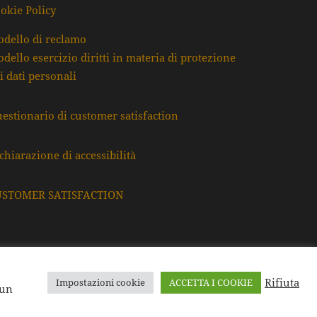
okie Policy
dello di reclamo
dello esercizio diritti in materia di protezione
i dati personali
estionario di customer satisfaction
chiarazione di accessibilità
USTOMER SATISFACTION
Rifiuta
Impostazioni cookie
ACCETTA I COOKIE
F. e P.Iva: 80009220395
 un