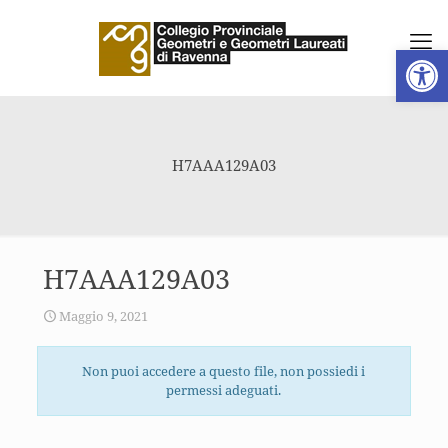
Apri la 
H7AAA129A03
H7AAA129A03
Maggio 9, 2021
Non puoi accedere a questo file, non possiedi i
permessi adeguati.