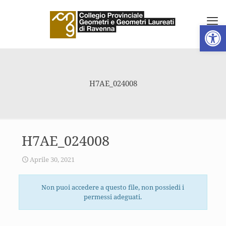
Apri la 
H7AE_024008
H7AE_024008
Aprile 30, 2021
Non puoi accedere a questo file, non possiedi i
permessi adeguati.