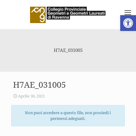
Apri la 
H7AE_031005
H7AE_031005
Aprile 30, 2021
Non puoi accedere a questo file, non possiedi i
permessi adeguati.