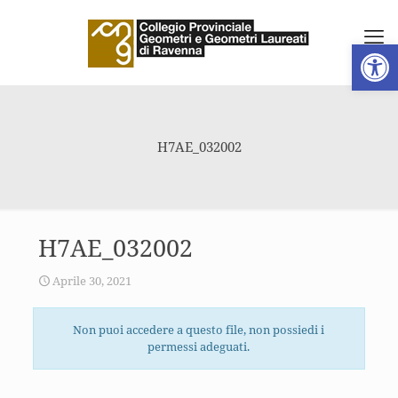
Apri la 
H7AE_032002
H7AE_032002
Aprile 30, 2021
Non puoi accedere a questo file, non possiedi i
permessi adeguati.