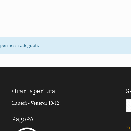
 permessi adeguati.
Orari apertura
S
Lunedì - Venerdì 10-12
PagoPA
Pr