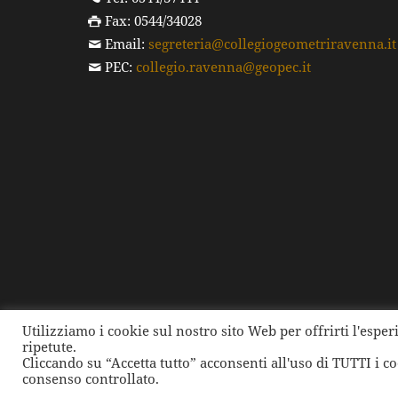
Fax: 0544/34028
Email:
segreteria@collegiogeometriravenna.it
PEC:
collegio.ravenna@geopec.it
Utilizziamo i cookie sul nostro sito Web per offrirti l'espe
ripetute.
©
2026 Collegio dei Geometri e dei Geometri Laure
Cliccando su “Accetta tutto” acconsenti all'uso di TUTTI i c
consenso controllato.