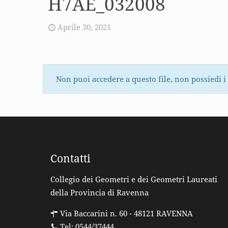
H7AE_032008
Aprile 30, 2021
Non puoi accedere a questo file, non possiedi i
Contatti
Collegio dei Geometri e dei Geometri Laureati
della Provincia di Ravenna
Via Baccarini n. 60 - 48121 RAVENNA
Tel: 0544/37444