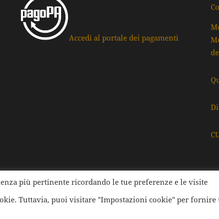
Co
Mo
Accedi al portale dei pagamenti
Mo
de
Qu
Di
C
rienza più pertinente ricordando le tue preferenze e le visite
ati della Provincia di Ravenna | Tutti i diritti Riservati | Cod.
ookie. Tuttavia, puoi visitare "Impostazioni cookie" per fornire