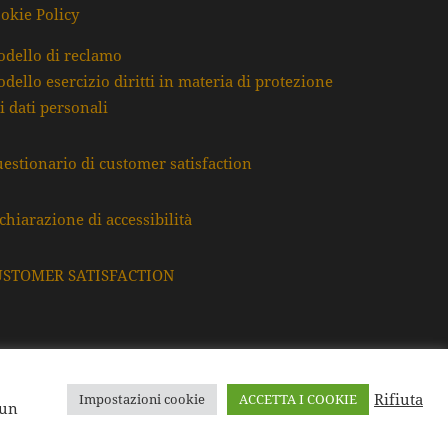
okie Policy
dello di reclamo
dello esercizio diritti in materia di protezione
i dati personali
estionario di customer satisfaction
chiarazione di accessibilità
USTOMER SATISFACTION
Rifiuta
Impostazioni cookie
ACCETTA I COOKIE
F. e P.Iva: 80009220395
 un