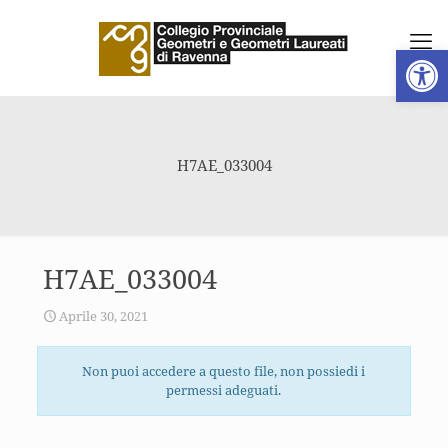
Apri la 
H7AE_033004
H7AE_033004
Aprile 30, 2021
Non puoi accedere a questo file, non possiedi i
permessi adeguati.