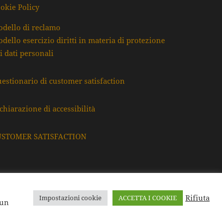
okie Policy
dello di reclamo
dello esercizio diritti in materia di protezione
i dati personali
estionario di customer satisfaction
chiarazione di accessibilità
USTOMER SATISFACTION
Rifiuta
Impostazioni cookie
ACCETTA I COOKIE
F. e P.Iva: 80009220395
 un