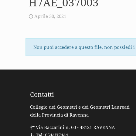
H7AE_037003
Aprile 30, 2021
Non puoi accedere a questo file, non possiedi i
Contatti
Collegio dei Geometri e dei Geometri Laureati
della Provincia di Ravenna
Via Baccarini n. 60 - 48121 RAVENNA
Tel: 0544/37444