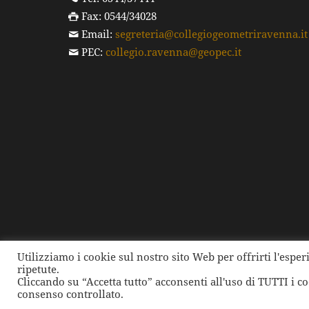
Fax: 0544/34028
Email:
segreteria@collegiogeometriravenna.it
PEC:
collegio.ravenna@geopec.it
Utilizziamo i cookie sul nostro sito Web per offrirti l'espe
ripetute.
©
2026 Collegio dei Geometri e dei Geometri Laure
Cliccando su “Accetta tutto” acconsenti all'uso di TUTTI i c
consenso controllato.