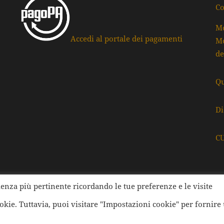
Co
Mo
Accedi al portale dei pagamenti
Mo
de
Qu
Di
C
rienza più pertinente ricordando le tue preferenze e le visite
ati della Provincia di Ravenna | Tutti i diritti Riservati | Cod.
ookie. Tuttavia, puoi visitare "Impostazioni cookie" per fornire