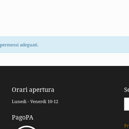
 permessi adeguati.
Orari apertura
S
Lunedì - Venerdì 10-12
PagoPA
Pr