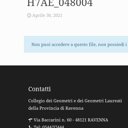
H7AE_048004
Aprile 30, 2021
Non puoi accedere a questo file, non possiedi i
Contatti
Collegio dei Geometri e dei Geometri Laureati
della Provincia di Ravenna
Via Baccarini n. 60 - 48121 RAVENNA
Tel: 0544/37444