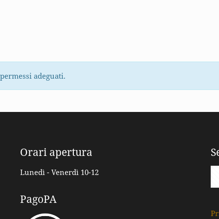
 permessi adeguati.
Orari apertura
S
Lunedì - Venerdì 10-12
PagoPA
Pr