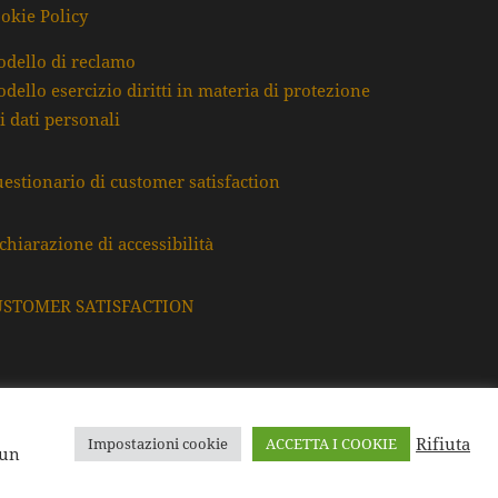
okie Policy
dello di reclamo
dello esercizio diritti in materia di protezione
i dati personali
estionario di customer satisfaction
chiarazione di accessibilità
USTOMER SATISFACTION
Rifiuta
Impostazioni cookie
ACCETTA I COOKIE
F. e P.Iva: 80009220395
 un