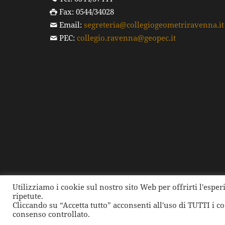
Fax: 0544/34028
Email:
segreteria@collegiogeometriravenna.it
PEC:
collegio.ravenna@geopec.it
Utilizziamo i cookie sul nostro sito Web per offrirti l'espe
ripetute.
©
2026 Collegio dei Geometri e dei Geometri Laure
Cliccando su “Accetta tutto” acconsenti all'uso di TUTTI i c
consenso controllato.