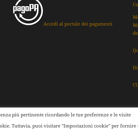
Co
Mo
Accedi al portale dei pagamenti
Mo
de
Qu
Di
C
rienza più pertinente ricordando le tue preferenze e le visite
ati della Provincia di Ravenna | Tutti i diritti Riservati | Cod.
ookie. Tuttavia, puoi visitare "Impostazioni cookie" per fornire