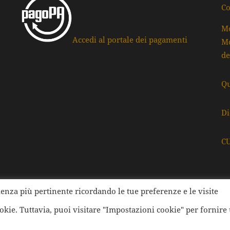
Co
Mo
Accedi al portale dei pagamenti
Mo
de
Qu
Di
C
rienza più pertinente ricordando le tue preferenze e le visite
ati della Provincia di Ravenna | Tutti i diritti Riservati | Cod.
ookie. Tuttavia, puoi visitare "Impostazioni cookie" per fornire