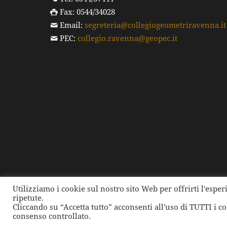
Fax: 0544/34028
Email:
segreteria@collegiogeometriravenna.it
PEC:
collegio.ravenna@geopec.it
Utilizziamo i cookie sul nostro sito Web per offrirti l'espe
ripetute.
©
2026 Collegio dei Geometri e dei Geometri Laure
Cliccando su “Accetta tutto” acconsenti all'uso di TUTTI i c
consenso controllato.