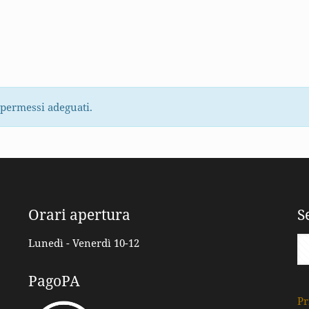
 permessi adeguati.
Orari apertura
S
Lunedì - Venerdì 10-12
PagoPA
Pr