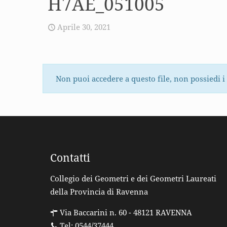
H7AE_051005
Aprile 30, 2021
Non puoi accedere a questo file, non possiedi i
Contatti
Collegio dei Geometri e dei Geometri Laureati
della Provincia di Ravenna
Via Baccarini n. 60 - 48121 RAVENNA
Tel: 0544/37444