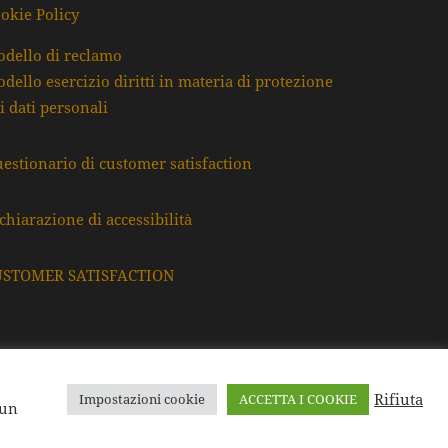
okie Policy
dello di reclamo
dello esercizio diritti in materia di protezione
i dati personali
estionario di customer satisfaction
chiarazione di accessibilità
USTOMER SATISFACTION
Rifiuta
Impostazioni cookie
ACCETTA I COOKIE
F. e P.Iva: 80009220395
 un