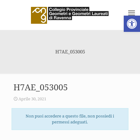
Apri la 
H7AE_053005
H7AE_053005
Aprile 30, 2021
Non puoi accedere a questo file, non possiedi i
permessi adeguati.