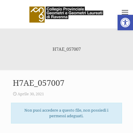
Apri la 
H7AE_057007
H7AE_057007
Aprile 30, 2021
Non puoi accedere a questo file, non possiedi i
permessi adeguati.