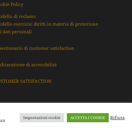
okie Policy
dello di reclamo
dello esercizio diritti in materia di protezione
i dati personali
estionario di customer satisfaction
chiarazione di accessibilità
USTOMER SATISFACTION
Rifiuta
Impostazioni cookie
ACCETTA I COOKIE
F. e P.Iva: 80009220395
 un