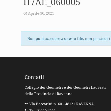
H7AE_060005
Aprile 30, 2021
Non puoi accedere a questo file, non possiedi i
Contatti
Collegio dei Geometri e dei Geometri Laureati
della Provincia di Ravenna
Via Baccarini n. 60 - 48121 RAVENNA
Tel: 0544/37444