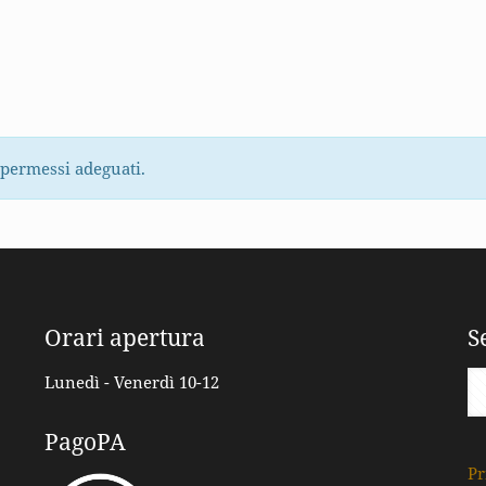
 permessi adeguati.
Orari apertura
S
Lunedì - Venerdì 10-12
PagoPA
Pr