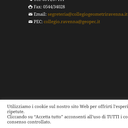
Fax: 0544/34028
Email:
segreteria@collegiogeometriravenna.it
PEC:
collegio.ravenna@geopec.it
Utilizziamo i cookie sul nostro sito Web per offrirti l'espe
ripetute.
©
2026 Collegio dei Geometri e dei Geometri Laure
Cliccando su “Accetta tutto” acconsenti all'uso di TUTTI i c
consenso controllato.