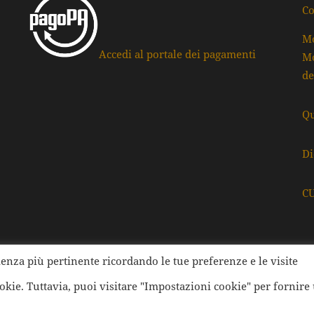
Co
Mo
Accedi al portale dei pagamenti
Mo
de
Qu
Di
C
rienza più pertinente ricordando le tue preferenze e le visite
ati della Provincia di Ravenna | Tutti i diritti Riservati | Cod.
ookie. Tuttavia, puoi visitare "Impostazioni cookie" per fornire