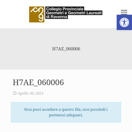
Apri la 
H7AE_060006
H7AE_060006
Aprile 30, 2021
Non puoi accedere a questo file, non possiedi i
permessi adeguati.