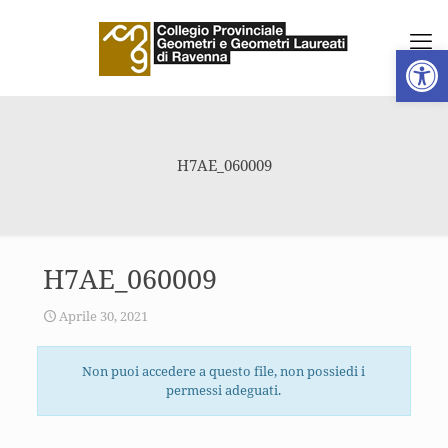
Apri la 
H7AE_060009
H7AE_060009
Aprile 30, 2021
Non puoi accedere a questo file, non possiedi i
permessi adeguati.