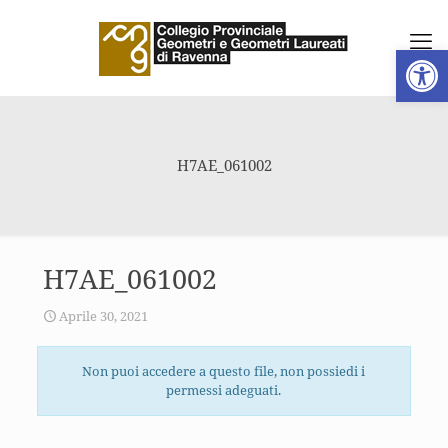
Apri la 
H7AE_061002
H7AE_061002
Aprile 30, 2021
Non puoi accedere a questo file, non possiedi i
permessi adeguati.