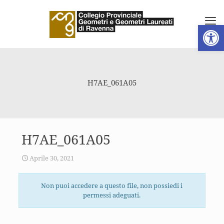
Apri la 
H7AE_061A05
H7AE_061A05
Aprile 30, 2021
Non puoi accedere a questo file, non possiedi i
permessi adeguati.