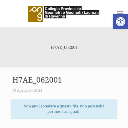
Apri la 
H7AE_062001
H7AE_062001
Aprile 30, 2021
Non puoi accedere a questo file, non possiedi i
permessi adeguati.