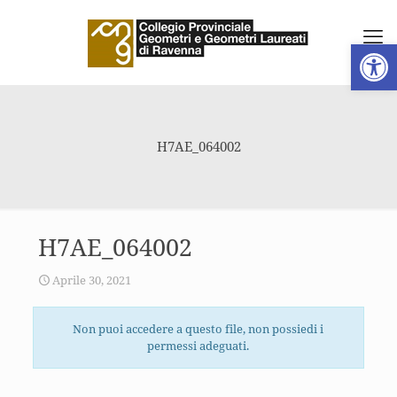
Apri la 
H7AE_064002
H7AE_064002
Aprile 30, 2021
Non puoi accedere a questo file, non possiedi i
permessi adeguati.