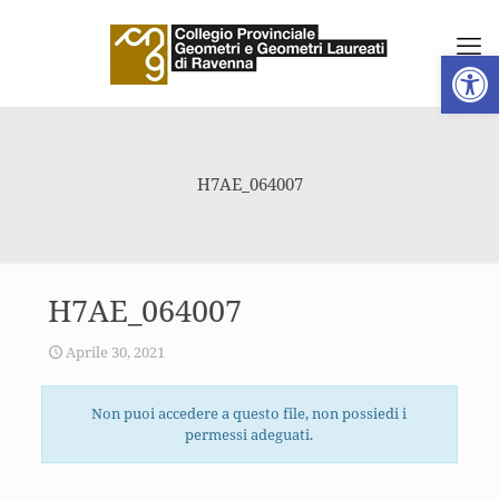
Apri la 
H7AE_064007
H7AE_064007
Aprile 30, 2021
Non puoi accedere a questo file, non possiedi i
permessi adeguati.