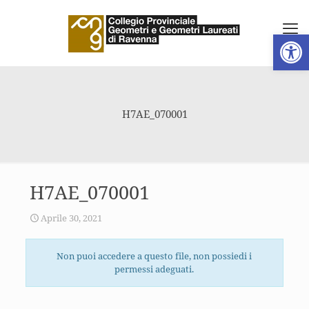
Apri la 
H7AE_070001
H7AE_070001
Aprile 30, 2021
Non puoi accedere a questo file, non possiedi i
permessi adeguati.