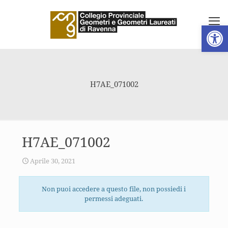
Apri la 
H7AE_071002
H7AE_071002
Aprile 30, 2021
Non puoi accedere a questo file, non possiedi i
permessi adeguati.