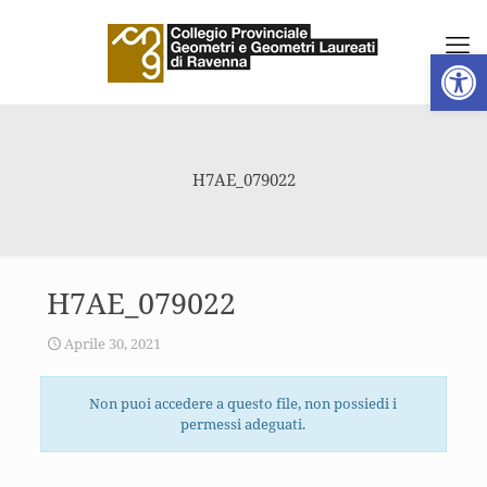
Apri la 
H7AE_079022
H7AE_079022
Aprile 30, 2021
Non puoi accedere a questo file, non possiedi i
permessi adeguati.