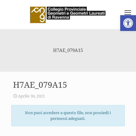
Apri la 
H7AE_079A15
H7AE_079A15
Aprile 30, 2021
Non puoi accedere a questo file, non possiedi i
permessi adeguati.