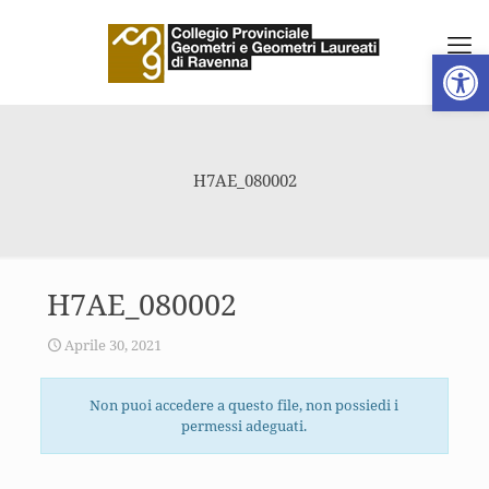
Apri la 
H7AE_080002
H7AE_080002
Aprile 30, 2021
Non puoi accedere a questo file, non possiedi i
permessi adeguati.