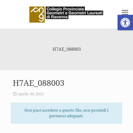
Apri la 
H7AE_088003
H7AE_088003
Aprile 30, 2021
Non puoi accedere a questo file, non possiedi i
permessi adeguati.