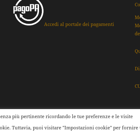
Co
Mo
Accedi al portale dei pagamenti
Mo
de
Qu
Di
C
rienza più pertinente ricordando le tue preferenze e le visite
ati della Provincia di Ravenna | Tutti i diritti Riservati | Cod.
ookie. Tuttavia, puoi visitare "Impostazioni cookie" per fornire