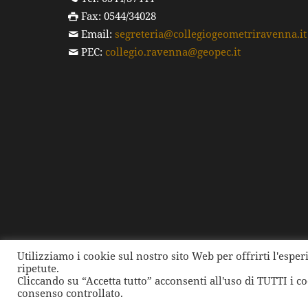
Fax: 0544/34028
Email:
segreteria@collegiogeometriravenna.it
PEC:
collegio.ravenna@geopec.it
Utilizziamo i cookie sul nostro sito Web per offrirti l'espe
ripetute.
©
2026 Collegio dei Geometri e dei Geometri Laure
Cliccando su “Accetta tutto” acconsenti all'uso di TUTTI i c
consenso controllato.