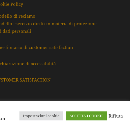
okie Policy
dello di reclamo
dello esercizio diritti in materia di protezione
i dati personali
estionario di customer satisfaction
chiarazione di accessibilità
USTOMER SATISFACTION
Rifiuta
Impostazioni cookie
ACCETTA I COOKIE
F. e P.Iva: 80009220395
 un