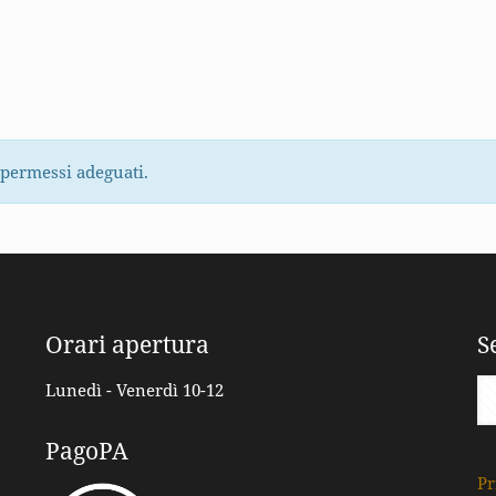
 permessi adeguati.
Orari apertura
S
Lunedì - Venerdì 10-12
PagoPA
Pr