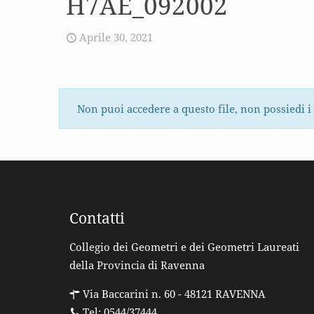
H7AE_092002
Aprile 30, 2021
Non puoi accedere a questo file, non possiedi i
Contatti
Collegio dei Geometri e dei Geometri Laureati
della Provincia di Ravenna
Via Baccarini n. 60 - 48121 RAVENNA
Tel: 0544/37444