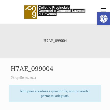
Apri la 
H7AE_099004
H7AE_099004
Aprile 30, 2021
Non puoi accedere a questo file, non possiedi i
permessi adeguati.