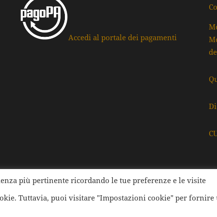
Co
Mo
Accedi al portale dei pagamenti
Mo
de
Qu
Di
C
rienza più pertinente ricordando le tue preferenze e le visite
ati della Provincia di Ravenna | Tutti i diritti Riservati | Cod.
ookie. Tuttavia, puoi visitare "Impostazioni cookie" per fornire