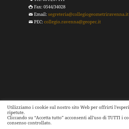
Fax: 0544/34028
Email:
segreteria@collegiogeometriravenna.it
PEC:
collegio.ravenna@geopec.it
Utilizziamo i cookie sul nostro sito Web per offrirti l'espe
ripetute.
©
2026 Collegio dei Geometri e dei Geometri Laure
Cliccando su “Accetta tutto” acconsenti all'uso di TUTTI i c
consenso controllato.