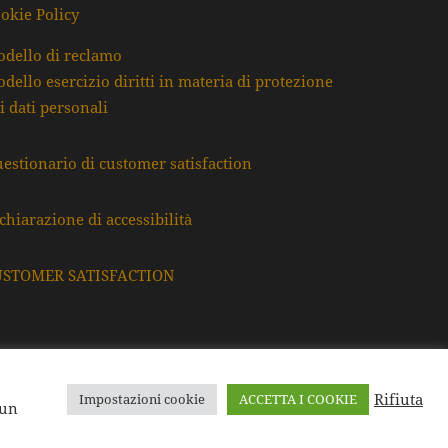
okie Policy
dello di reclamo
dello esercizio diritti in materia di protezione
i dati personali
estionario di customer satisfaction
chiarazione di accessibilità
USTOMER SATISFACTION
Rifiuta
Impostazioni cookie
ACCETTA I COOKIE
F. e P.Iva: 80009220395
 un