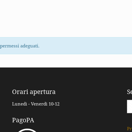
 permessi adeguati.
Orari apertura
S
Lunedì - Venerdì 10-12
PagoPA
Pr