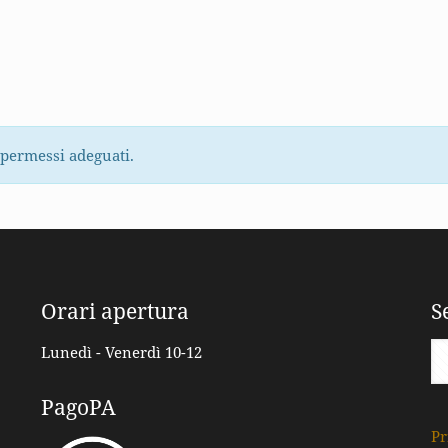
 permessi adeguati.
Orari apertura
S
Lunedì - Venerdì 10-12
PagoPA
Pr