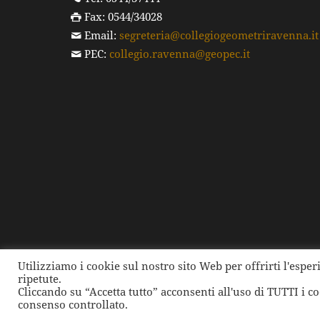
Fax: 0544/34028
Email:
segreteria@collegiogeometriravenna.it
PEC:
collegio.ravenna@geopec.it
Utilizziamo i cookie sul nostro sito Web per offrirti l'espe
ripetute.
©
2026 Collegio dei Geometri e dei Geometri Laure
Cliccando su “Accetta tutto” acconsenti all'uso di TUTTI i c
consenso controllato.