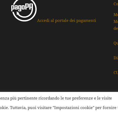
Co
Mo
Accedi al portale dei pagamenti
Mo
de
Qu
Di
C
rienza più pertinente ricordando le tue preferenze e le visite
ati della Provincia di Ravenna | Tutti i diritti Riservati | Cod.
ookie. Tuttavia, puoi visitare "Impostazioni cookie" per fornire