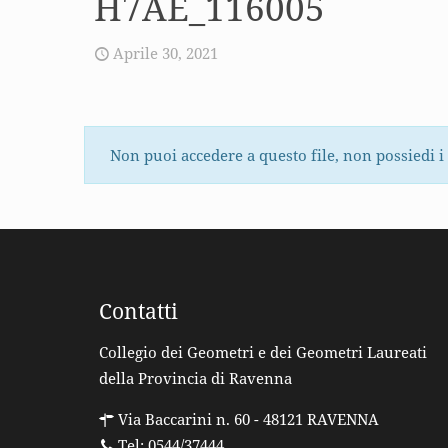
H7AE_116005
Aprile 30, 2021
Non puoi accedere a questo file, non possiedi i
Contatti
Collegio dei Geometri e dei Geometri Laureati
della Provincia di Ravenna
Via Baccarini n. 60 - 48121 RAVENNA
Tel: 0544/37444