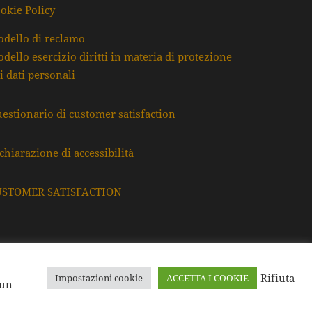
okie Policy
dello di reclamo
dello esercizio diritti in materia di protezione
i dati personali
estionario di customer satisfaction
chiarazione di accessibilità
USTOMER SATISFACTION
Rifiuta
Impostazioni cookie
ACCETTA I COOKIE
F. e P.Iva: 80009220395
 un