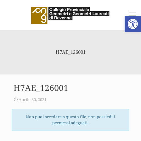
Apri la 
H7AE_126001
H7AE_126001
Aprile 30, 2021
Non puoi accedere a questo file, non possiedi i
permessi adeguati.