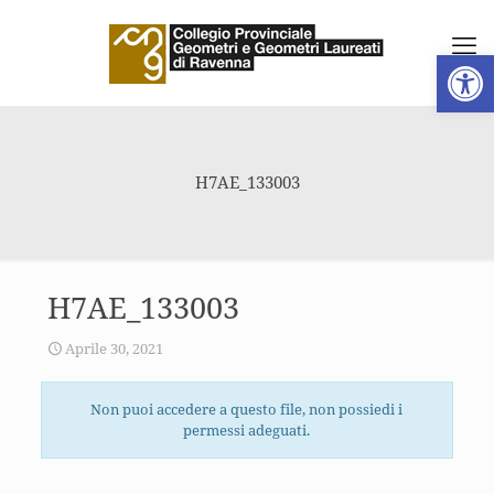
Apri la 
H7AE_133003
H7AE_133003
Aprile 30, 2021
Non puoi accedere a questo file, non possiedi i
permessi adeguati.