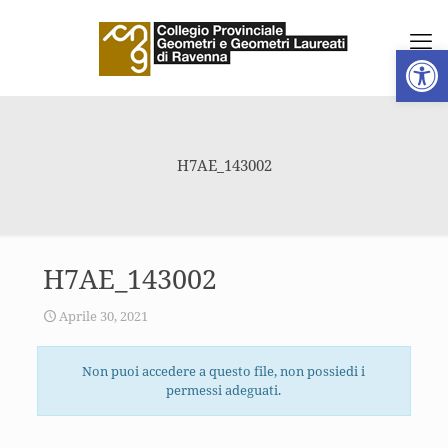
Apri la 
H7AE_143002
H7AE_143002
Aprile 30, 2021
Non puoi accedere a questo file, non possiedi i
permessi adeguati.