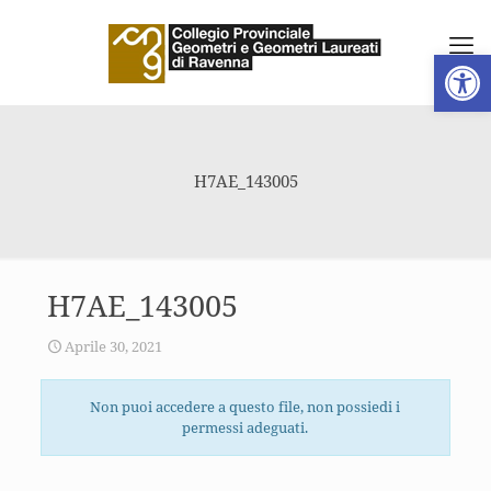
Apri la 
H7AE_143005
H7AE_143005
Aprile 30, 2021
Non puoi accedere a questo file, non possiedi i
permessi adeguati.