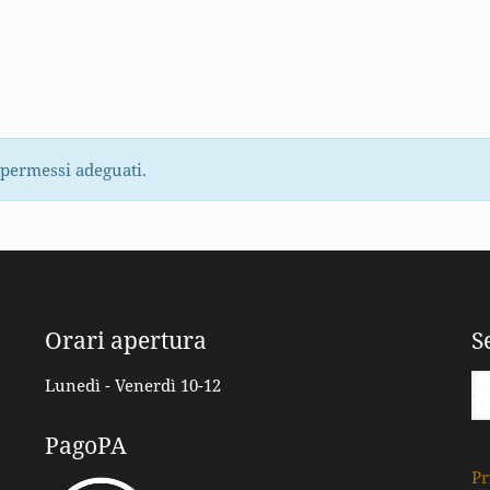
 permessi adeguati.
Orari apertura
S
Lunedì - Venerdì 10-12
PagoPA
Pr