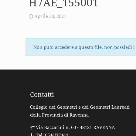
H7AE_155001
Aprile 30, 2021
Non puoi accedere a questo file, non possiedi i
Contatti
Collegio dei Geometri e dei Geometri Laureati
della Provincia di Ravenna
Via Baccarini n. 60 - 48121 RAVENNA
Tel: 0544/37444