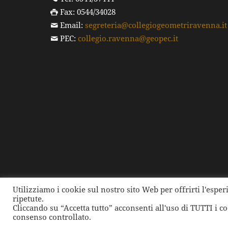
Fax: 0544/34028
Email:
segreteria@collegiogeometriravenna.it
PEC:
collegio.ravenna@geopec.it
Utilizziamo i cookie sul nostro sito Web per offrirti l'espe
ripetute.
©
2026 Collegio dei Geometri e dei Geometri Laure
Cliccando su “Accetta tutto” acconsenti all'uso di TUTTI i c
consenso controllato.