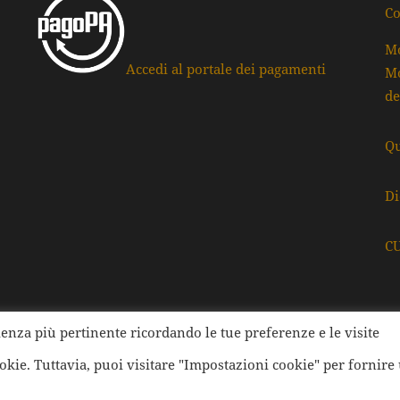
Co
Mo
Accedi al portale dei pagamenti
Mo
de
Qu
Di
C
rienza più pertinente ricordando le tue preferenze e le visite
ati della Provincia di Ravenna | Tutti i diritti Riservati | Cod.
ookie. Tuttavia, puoi visitare "Impostazioni cookie" per fornire