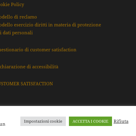
okie Policy
dello di reclamo
dello esercizio diritti in materia di protezione
i dati personali
estionario di customer satisfaction
chiarazione di accessibilità
USTOMER SATISFACTION
Rifiuta
Impostazioni cookie
ACCETTA I COOKIE
F. e P.Iva: 80009220395
 un