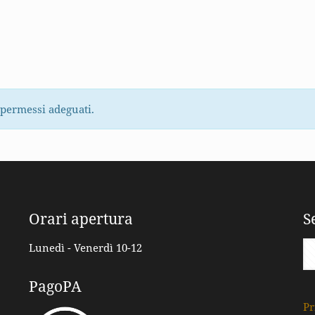
 permessi adeguati.
Orari apertura
S
Lunedì - Venerdì 10-12
PagoPA
Pr