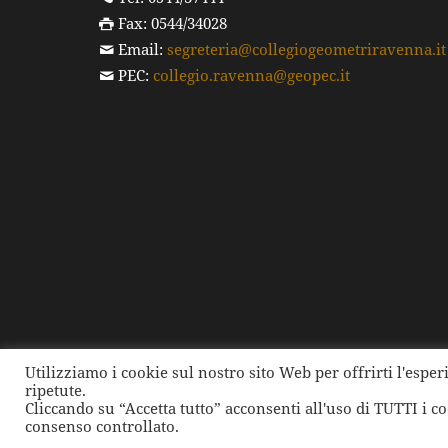
Fax: 0544/34028
Email:
segreteria@collegiogeometriravenna.it
PEC:
collegio.ravenna@geopec.it
Utilizziamo i cookie sul nostro sito Web per offrirti l'espe
ripetute.
©
2026 Collegio dei Geometri e dei Geometri Laure
Cliccando su “Accetta tutto” acconsenti all'uso di TUTTI i c
consenso controllato.