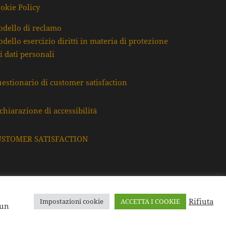
okie Policy
dello di reclamo
dello esercizio diritti in materia di protezione
i dati personali
estionario di customer satisfaction
chiarazione di accessibilità
USTOMER SATISFACTION
Rifiuta
Impostazioni cookie
ACCETTA I COOKIE
F. e P.Iva: 80009220395
 un