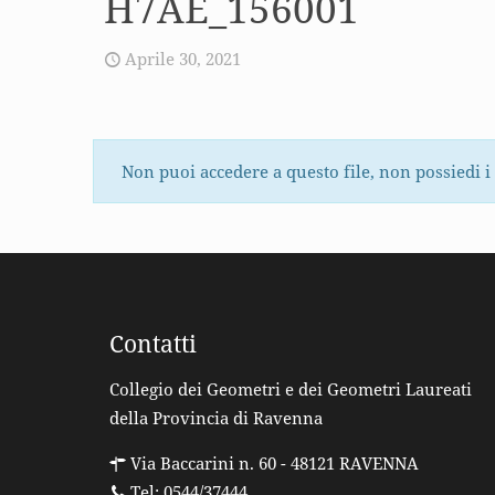
H7AE_156001
Aprile 30, 2021
Non puoi accedere a questo file, non possiedi i
Contatti
Collegio dei Geometri e dei Geometri Laureati
della Provincia di Ravenna
Via Baccarini n. 60 - 48121 RAVENNA
Tel: 0544/37444