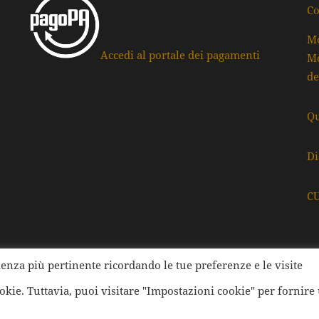
Co
Mo
Accedi al portale dei pagamenti
Mo
de
Qu
Di
C
rienza più pertinente ricordando le tue preferenze e le visite
ati della Provincia di Ravenna | Tutti i diritti Riservati | Cod.
ookie. Tuttavia, puoi visitare "Impostazioni cookie" per fornire