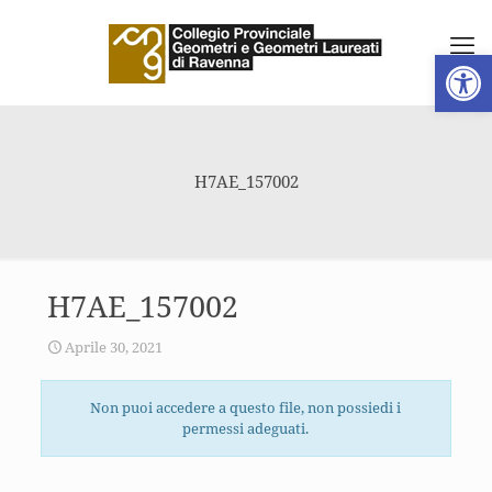
Apri la 
H7AE_157002
H7AE_157002
Aprile 30, 2021
Non puoi accedere a questo file, non possiedi i
permessi adeguati.