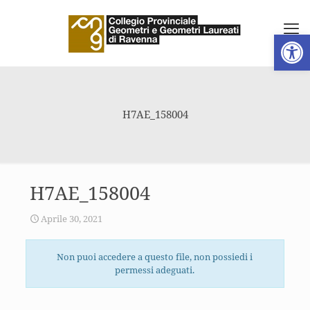
Apri la 
H7AE_158004
H7AE_158004
Aprile 30, 2021
Non puoi accedere a questo file, non possiedi i
permessi adeguati.