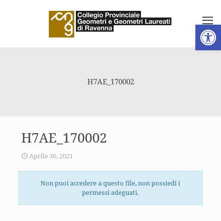
Apri la 
H7AE_170002
H7AE_170002
Aprile 30, 2021
Non puoi accedere a questo file, non possiedi i
permessi adeguati.