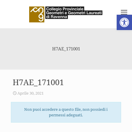
Apri la 
H7AE_171001
H7AE_171001
Aprile 30, 2021
Non puoi accedere a questo file, non possiedi i
permessi adeguati.