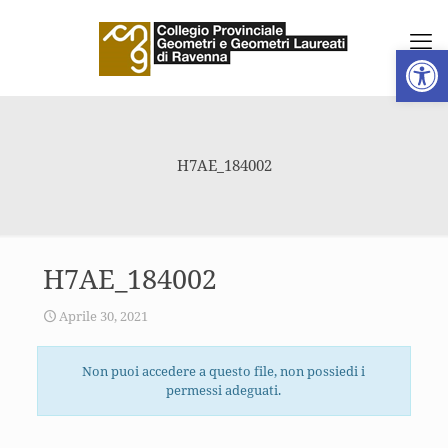
Apri la 
H7AE_184002
H7AE_184002
Aprile 30, 2021
Non puoi accedere a questo file, non possiedi i
permessi adeguati.