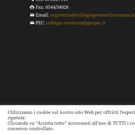
Fax: 0544/34028
Email:
segreteria@collegiogeometriravenna.it
PEC:
collegio.ravenna@geopec.it
Utilizziamo i cookie sul nostro sito Web per offrirti l'espe
ripetute.
©
2026 Collegio dei Geometri e dei Geometri Laure
Cliccando su “Accetta tutto” acconsenti all'uso di TUTTI i c
consenso controllato.