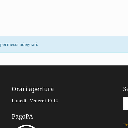
 permessi adeguati.
Orari apertura
S
Lunedì - Venerdì 10-12
PagoPA
Pr