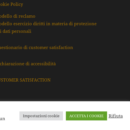
okie Policy
dello di reclamo
dello esercizio diritti in materia di protezione
i dati personali
estionario di customer satisfaction
chiarazione di accessibilità
USTOMER SATISFACTION
Rifiuta
Impostazioni cookie
ACCETTA I COOKIE
F. e P.Iva: 80009220395
 un