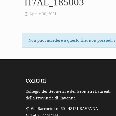
H7AE_185003
Aprile 30, 2021
Non puoi accedere a questo file, non possiedi i
Contatti
Collegio dei Geometri e dei Geometri Laureati
della Provincia di Ravenna
Via Baccarini n. 60 - 48121 RAVENNA
Tel: 0544/37444