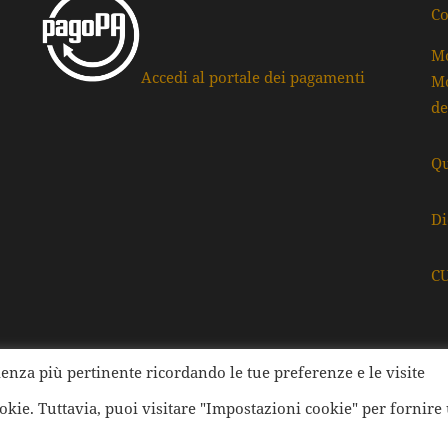
Co
Mo
Accedi al portale dei pagamenti
Mo
de
Qu
Di
C
rienza più pertinente ricordando le tue preferenze e le visite
ati della Provincia di Ravenna | Tutti i diritti Riservati | Cod.
ookie. Tuttavia, puoi visitare "Impostazioni cookie" per fornire