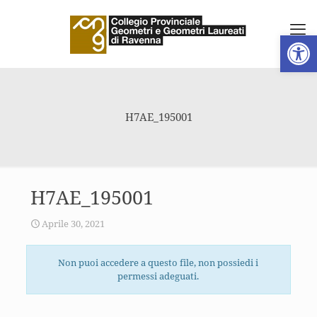
Apri la 
H7AE_195001
H7AE_195001
Aprile 30, 2021
Non puoi accedere a questo file, non possiedi i
permessi adeguati.