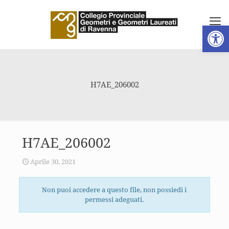
Apri la 
H7AE_206002
H7AE_206002
Aprile 30, 2021
Non puoi accedere a questo file, non possiedi i
permessi adeguati.