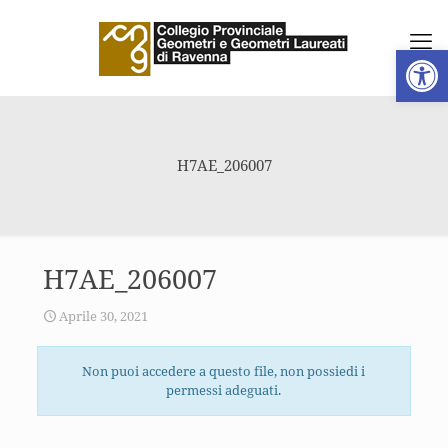
Apri la 
H7AE_206007
H7AE_206007
Aprile 30, 2021
Non puoi accedere a questo file, non possiedi i
permessi adeguati.