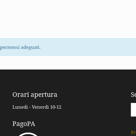
 permessi adeguati.
Orari apertura
S
Lunedì - Venerdì 10-12
PagoPA
Pr