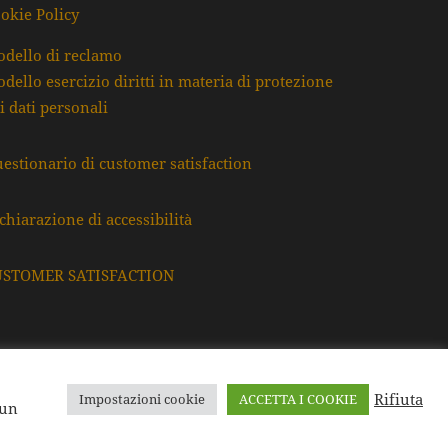
okie Policy
dello di reclamo
dello esercizio diritti in materia di protezione
i dati personali
estionario di customer satisfaction
chiarazione di accessibilità
USTOMER SATISFACTION
Rifiuta
Impostazioni cookie
ACCETTA I COOKIE
F. e P.Iva: 80009220395
 un