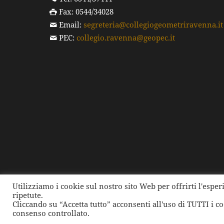
Fax: 0544/34028
Email:
segreteria@collegiogeometriravenna.it
PEC:
collegio.ravenna@geopec.it
Utilizziamo i cookie sul nostro sito Web per offrirti l'espe
ripetute.
©
2026 Collegio dei Geometri e dei Geometri Laure
Cliccando su “Accetta tutto” acconsenti all'uso di TUTTI i c
consenso controllato.