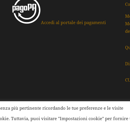
Co
Mo
Accedi al portale dei pagamenti
Mo
de
Qu
Di
C
rienza più pertinente ricordando le tue preferenze e le visite
ati della Provincia di Ravenna | Tutti i diritti Riservati | Cod.
ookie. Tuttavia, puoi visitare "Impostazioni cookie" per fornire