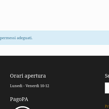
 permessi adeguati.
Orari apertura
S
Lunedì - Venerdì 10-12
PagoPA
Pr