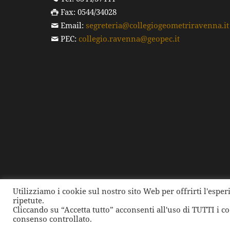
Fax: 0544/34028
Email:
segreteria@collegiogeometriravenna.it
PEC:
collegio.ravenna@geopec.it
Utilizziamo i cookie sul nostro sito Web per offrirti l'espe
ripetute.
©
2026 Collegio dei Geometri e dei Geometri Laure
Cliccando su “Accetta tutto” acconsenti all'uso di TUTTI i c
consenso controllato.