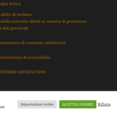
okie Policy
dello di reclamo
dello esercizio diritti in materia di protezione
i dati personali
estionario di customer satisfaction
chiarazione di accessibilità
USTOMER SATISFACTION
Rifiuta
Impostazioni cookie
ACCETTA I COOKIE
F. e P.Iva: 80009220395
 un