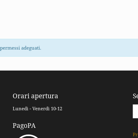
 permessi adeguati.
Orari apertura
S
Lunedì - Venerdì 10-12
PagoPA
Pr