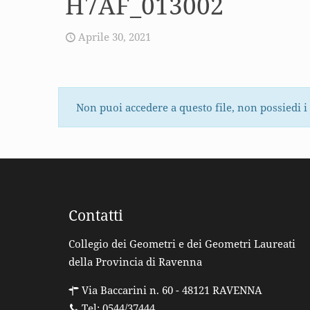
H7AF_013002
Aprile 30, 2021
Non puoi accedere a questo file, non possiedi i
Contatti
Collegio dei Geometri e dei Geometri Laureati
della Provincia di Ravenna
Via Baccarini n. 60 - 48121 RAVENNA
Tel: 0544/37444