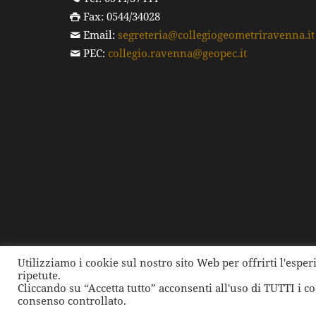
Fax: 0544/34028
Email:
segreteria@collegiogeometriravenna.it
PEC:
collegio.ravenna@geopec.it
Utilizziamo i cookie sul nostro sito Web per offrirti l'espe
ripetute.
©
2026 Collegio dei Geometri e dei Geometri Laure
Cliccando su “Accetta tutto” acconsenti all'uso di TUTTI i c
consenso controllato.