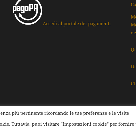
Co
Mo
Accedi al portale dei pagamenti
Mo
de
Qu
Di
C
rienza più pertinente ricordando le tue preferenze e le visite
ati della Provincia di Ravenna | Tutti i diritti Riservati | Cod.
ookie. Tuttavia, puoi visitare "Impostazioni cookie" per fornire