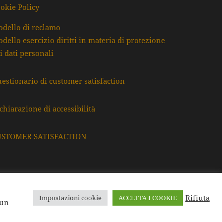
okie Policy
dello di reclamo
dello esercizio diritti in materia di protezione
i dati personali
estionario di customer satisfaction
chiarazione di accessibilità
USTOMER SATISFACTION
Rifiuta
Impostazioni cookie
ACCETTA I COOKIE
F. e P.Iva: 80009220395
 un