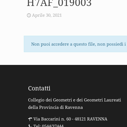
H7AF_019003
Aprile 30, 2021
Non puoi accedere a questo file, non possiedi i
Contatti
Collegio dei Geometri e dei Geometri Laureati
della Provincia di Ravenna
Via Baccarini n. 60 - 48121 RAVENNA
Tel: 0544/37444