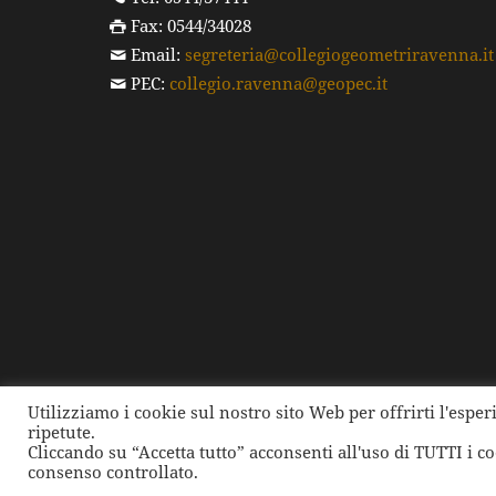
Fax: 0544/34028
Email:
segreteria@collegiogeometriravenna.it
PEC:
collegio.ravenna@geopec.it
Utilizziamo i cookie sul nostro sito Web per offrirti l'espe
ripetute.
©
2026 Collegio dei Geometri e dei Geometri Laure
Cliccando su “Accetta tutto” acconsenti all'uso di TUTTI i c
consenso controllato.