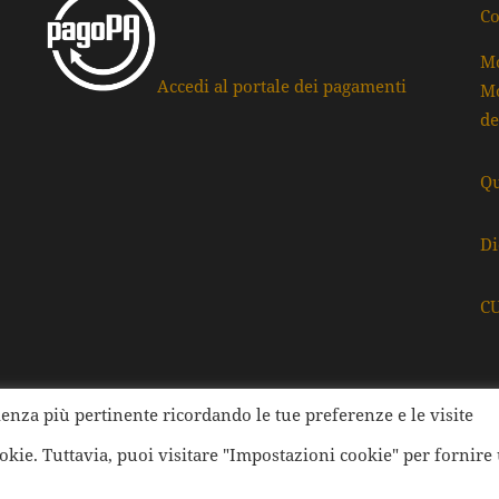
Co
Mo
Accedi al portale dei pagamenti
Mo
de
Qu
Di
C
rienza più pertinente ricordando le tue preferenze e le visite
ati della Provincia di Ravenna | Tutti i diritti Riservati | Cod.
ookie. Tuttavia, puoi visitare "Impostazioni cookie" per fornire