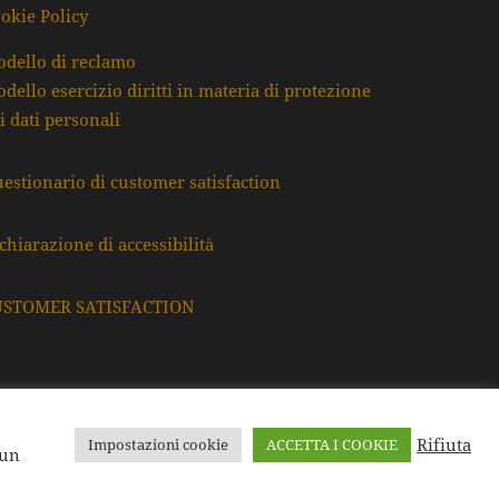
okie Policy
dello di reclamo
dello esercizio diritti in materia di protezione
i dati personali
estionario di customer satisfaction
chiarazione di accessibilità
USTOMER SATISFACTION
Rifiuta
Impostazioni cookie
ACCETTA I COOKIE
F. e P.Iva: 80009220395
 un