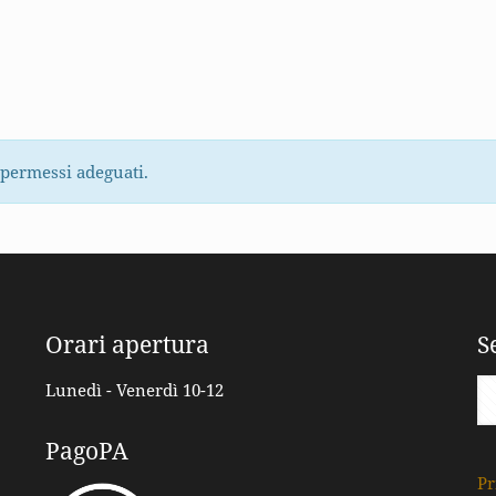
 permessi adeguati.
Orari apertura
S
Lunedì - Venerdì 10-12
PagoPA
Pr